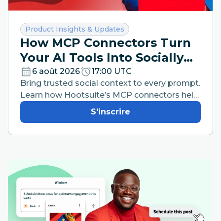
Catégorie :
Product Insights & Updates
How MCP Connectors Turn
Your AI Tools Into Socially
Intelligent Workspaces
6 août 2026
17:00 UTC
Bring trusted social context to every prompt.
Learn how Hootsuite’s MCP connectors help
your team work faster from the AI tools they
S'inscrire
already use.