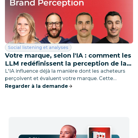
Catégorie :
Social listening et analyses
Votre marque, selon l'IA : comment les
LLM redéfinissent la perception de la
marque
L'IA influence déjà la manière dont les acheteurs
perçoivent et évaluent votre marque. Cette
conversation vous aidera à commencer à
Regarder à la demande
comprendre ce qu'elle dit.