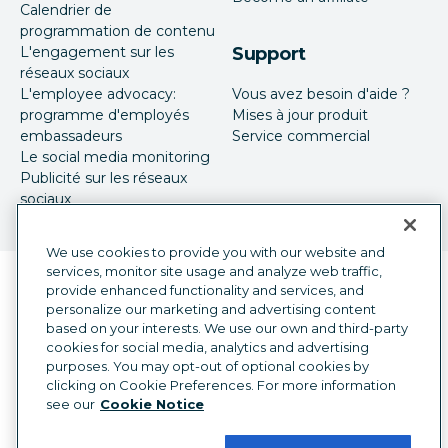
Calendrier de
programmation de contenu
L'engagement sur les
Support
réseaux sociaux
L'employee advocacy:
Vous avez besoin d'aide ?
programme d'employés
Mises à jour produit
embassadeurs
Service commercial
Le social media monitoring
Publicité sur les réseaux
sociaux
We use cookies to provide you with our website and
services, monitor site usage and analyze web traffic,
Sélecteur de langue
French
provide enhanced functionality and services, and
personalize our marketing and advertising content
©
2026
Hootsuite Inc. Tous droits réservés.
based on your interests. We use our own and third-party
cookies for social media, analytics and advertising
Centre juridique
Centre de confiance
purposes. You may opt-out of optional cookies by
Confidentialité
Préférences en matière de cookies
clicking on Cookie Preferences. For more information
Accessibilité
see our
Cookie Notice