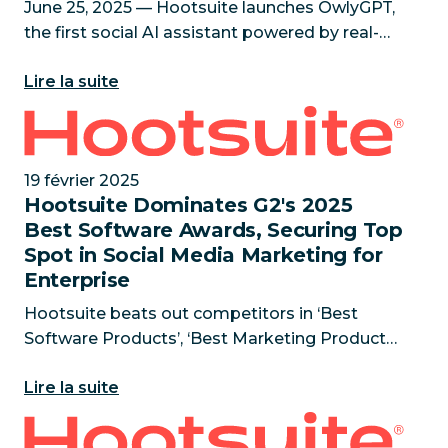
June 25, 2025 — Hootsuite launches OwlyGPT,
the first social AI assistant powered by real-
time social data, giving marketers the answers
Lire la suite
outdated AI tools can’t Research reveals 88%
of senior marketin
Hootsuite Dominates G2's 2025 Best Software Awards
19 février 2025
Hootsuite Dominates G2's 2025
Best Software Awards, Securing Top
Spot in Social Media Marketing for
Enterprise
Hootsuite beats out competitors in ‘Best
Software Products’, ‘Best Marketing Products’,
‘Highest Satisfaction Products’, and ‘Best
Lire la suite
Enterprise Products’ categories February 19,
2025 — Hootsuite has bee
SaaS Shakeup : Hootsuite va acquérir Talkwalker pou