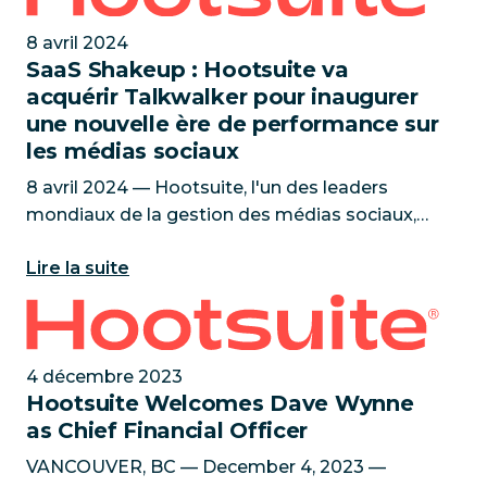
8 avril 2024
SaaS Shakeup : Hootsuite va
acquérir Talkwalker pour inaugurer
une nouvelle ère de performance sur
les médias sociaux
8 avril 2024 — Hootsuite, l'un des leaders
mondiaux de la gestion des médias sociaux,
est heureux d'annoncer l'acquisition de
Lire la suite
Talkwalker, la principale solution de social
listening alimentée par l'IA.
Hootsuite Welcomes Dave Wynne as Chief Financial 
4 décembre 2023
Hootsuite Welcomes Dave Wynne
as Chief Financial Officer
VANCOUVER, BC — December 4, 2023 —