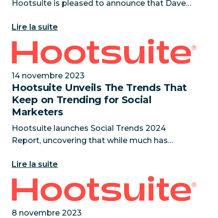
Hootsuite is pleased to announce that Dave
Wynne has joined the company as Chief
Lire la suite
Financial Officer (CFO). He will be a key
member of Hootsuite’s executive leadership
Hootsuite Unveils The Trends That Keep on Trending
14 novembre 2023
Hootsuite Unveils The Trends That
Keep on Trending for Social
Marketers
Hootsuite launches Social Trends 2024
Report, uncovering that while much has
changed in the social landscape, brands’
Lire la suite
approaches to social stagnates
VANCOUVER, BC — November 14, 2023 — As
Hootsuite’s Customer Focus Rewarded in TrustRadi
the social
8 novembre 2023