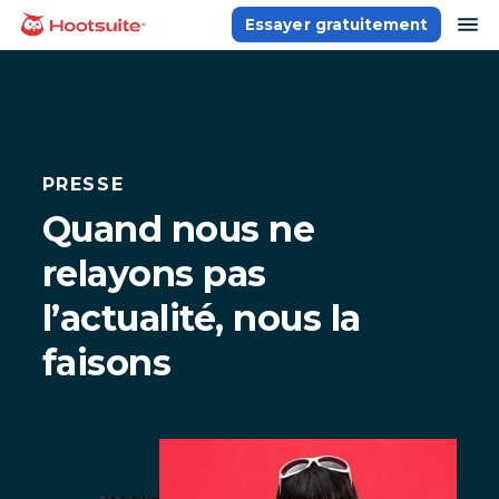
Aller
ou
Essayer gratuitement
Accueil
au
contenu
PRESSE
Quand nous ne
relayons pas
l’actualité, nous la
faisons