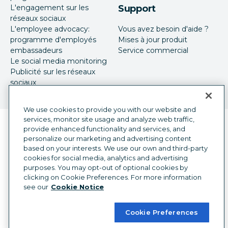
L'engagement sur les
Support
réseaux sociaux
L'employee advocacy:
Vous avez besoin d'aide ?
programme d'employés
Mises à jour produit
embassadeurs
Service commercial
Le social media monitoring
Publicité sur les réseaux
sociaux
We use cookies to provide you with our website and
services, monitor site usage and analyze web traffic,
Sélecteur de langue
French
provide enhanced functionality and services, and
personalize our marketing and advertising content
©
2026
Hootsuite Inc. Tous droits réservés.
based on your interests. We use our own and third-party
cookies for social media, analytics and advertising
Centre juridique
Centre de confiance
purposes. You may opt-out of optional cookies by
Confidentialité
Préférences en matière de cookies
clicking on Cookie Preferences. For more information
Accessibilité
see our
Cookie Notice
Cookie Preferences