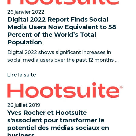
27 janvier 2022 - Hootsu
26 janvier 2022
Digital 2022 Report Finds Social
Media Users Now Equivalent to 58
Percent of the World’s Total
Population
Digital 2022 shows significant increases in
social media users over the past 12 months
Vancouver, BC - January 26, 2022 - Hootsuite,
Lire la suite
the global leader in social media
management, and We Are Social,
Yves Rocher et Hootsuite s'associent pour transform
26 juillet 2019
Yves Rocher et Hootsuite
s'associent pour transformer le
potentiel des médias sociaux en
business