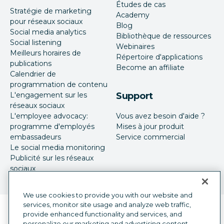
Études de cas
Stratégie de marketing
Academy
pour réseaux sociaux
Blog
Social media analytics
Bibliothèque de ressources
Social listening
Webinaires
Meilleurs horaires de
Répertoire d'applications
publications
Become an affiliate
Calendrier de
programmation de contenu
L'engagement sur les
Support
réseaux sociaux
L'employee advocacy:
Vous avez besoin d'aide ?
programme d'employés
Mises à jour produit
embassadeurs
Service commercial
Le social media monitoring
Publicité sur les réseaux
sociaux
We use cookies to provide you with our website and
services, monitor site usage and analyze web traffic,
Sélecteur de langue
French
provide enhanced functionality and services, and
personalize our marketing and advertising content