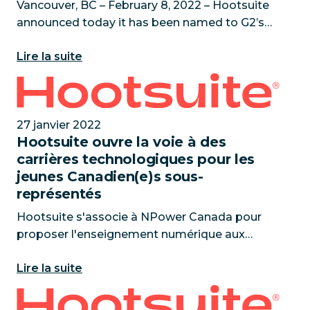
Vancouver, BC – February 8, 2022 – Hootsuite
announced today it has been named to G2’s
2022 Best Software Awards, a leading
Lire la suite
software marketplace used by more than 60
million software buyers annually t
Hootsuite ouvre la voie à des carrières technologiq
27 janvier 2022
Hootsuite ouvre la voie à des
carrières technologiques pour les
jeunes Canadien(e)s sous-
représentés
Hootsuite s'associe à NPower Canada pour
proposer l'enseignement numérique aux
Canadiens sous-représentés dans le secteur
Lire la suite
de la technologie
Digital 2022 Report Finds Social Media Users Now Eq
Vancouver, Colombie-Britannique -