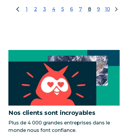
1
2
3
4
5
6
7
8
9
10
accéder à la page 1
accéder à la page 2
accéder à la page 3
accéder à la page 4
accéder à la page 5
accéder à la page 6
accéder à la page 7
page 8
accéder à la p
accéder à l
Nos clients sont incroyables
Plus de 4 000 grandes entreprises dans le
monde nous font confiance.