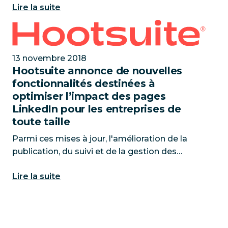
Lire la suite
17 millions d'utilisateurs dans le monde entier
et qui a su gagner la c
Hootsuite annonce de nouvelles fonctionnalités desti
13 novembre 2018
Hootsuite annonce de nouvelles
fonctionnalités destinées à
optimiser l’impact des pages
LinkedIn pour les entreprises de
toute taille
Parmi ces mises à jour, l'amélioration de la
publication, du suivi et de la gestion des
interactions avec l'audience via la nouvelle API
Lire la suite
de notifications développée par LinkedIn
favorise la réussite d