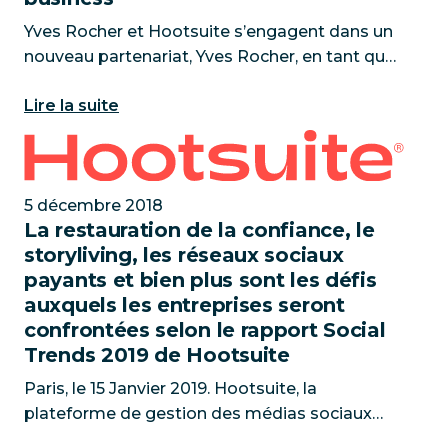
Yves Rocher et Hootsuite s’engagent dans un
nouveau partenariat, Yves Rocher, en tant que
marque centrée sur le client et mondialement
Lire la suite
reconnue. Paris, le 11 Juillet 2019—Yves Rocher ,
marque mondiale
La restauration de la confiance, le storyliving, les 
5 décembre 2018
La restauration de la confiance, le
storyliving, les réseaux sociaux
payants et bien plus sont les défis
auxquels les entreprises seront
confrontées selon le rapport Social
Trends 2019 de Hootsuite
Paris, le 15 Janvier 2019. Hootsuite, la
plateforme de gestion des médias sociaux
parmi les leaders du marché qui réunit plus de