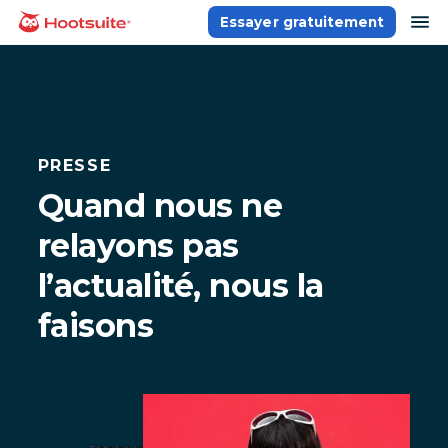
Aller
ou
Essayer gratuitement
Accueil
au
contenu
PRESSE
Quand nous ne
relayons pas
l’actualité, nous la
faisons