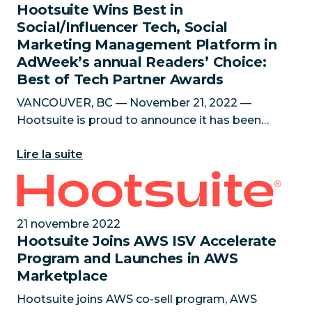
Hootsuite Wins Best in
Social/Influencer Tech, Social
Marketing Management Platform in
AdWeek’s annual Readers’ Choice:
Best of Tech Partner Awards
VANCOUVER, BC — November 21, 2022 —
Hootsuite is proud to announce it has been
selected as the winner in the ‘Best in
Lire la suite
Social/Influencer Tech, Social Marketing
Management Platform’ category in AdWeek’s
Hootsuite Joins AWS ISV Accelerate Program and L
21 novembre 2022
Hootsuite Joins AWS ISV Accelerate
Program and Launches in AWS
Marketplace
Hootsuite joins AWS co-sell program, AWS