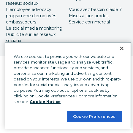
réseaux sociaux
L'employee advocacy:
Vous avez besoin d'aide ?
programme d'employés
Mises à jour produit
embassadeurs
Service commercial
Le social media monitoring
Publicité sur les réseaux
sociaux
We use cookies to provide you with our website and
services, monitor site usage and analyze web traffic,
Sélecteur de langue
French
provide enhanced functionality and services, and
personalize our marketing and advertising content
©
2026
Hootsuite Inc. Tous droits réservés.
based on your interests. We use our own and third-party
cookies for social media, analytics and advertising
Centre juridique
Centre de confiance
purposes. You may opt-out of optional cookies by
Confidentialité
Préférences en matière de cookies
clicking on Cookie Preferences. For more information
Accessibilité
see our
Cookie Notice
Cookie Preferences