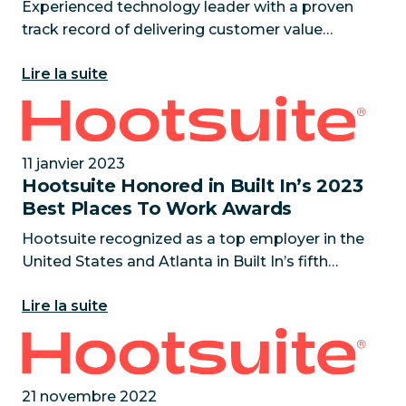
Experienced technology leader with a proven
track record of delivering customer value
appointed to lead the next chapter of
Lire la suite
Hootsuite’s continued growth and profitability
VANCOUVER, BC — January 18, 2
Hootsuite Honored in Built In’s 2023 Best Places T
11 janvier 2023
Hootsuite Honored in Built In’s 2023
Best Places To Work Awards
Hootsuite recognized as a top employer in the
United States and Atlanta in Built In’s fifth
annual Best Places to Work Awards
Lire la suite
VANCOUVER, BC — JANUARY 11, 2023 —
Hootsuite is excited to today announce
Hootsuite Wins Best in Social/Influencer Tech, Soc
21 novembre 2022