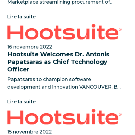
Marketplace streamlining procurement of
Hootsuite’s suite of products and empowering
Lire la suite
businesses to scale on social
VANCOUVER, BC — November 21, 2022 —
Hootsuite Welcomes Dr. Antonis Papatsaras as Chie
Hoots
16 novembre 2022
Hootsuite Welcomes Dr. Antonis
Papatsaras as Chief Technology
Officer
Papatsaras to champion software
development and innovation VANCOUVER, BC
— November 16, 2022 — Hootsuite is pleased
Lire la suite
to announce that Dr. Antonis Papatsaras has
joined the ‘nest’ as Chief Technology Of
Hootsuite Unveils the Top Social Media Marketing T
15 novembre 2022