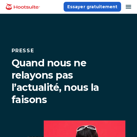
Aller
ou
Essayer gratuitement
Accueil
au
contenu
PRESSE
Quand nous ne
relayons pas
l’actualité, nous la
faisons