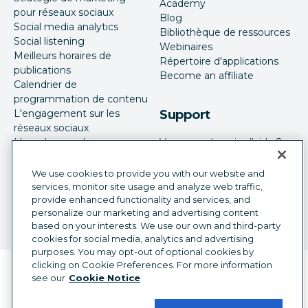
Academy
pour réseaux sociaux
Blog
Social media analytics
Bibliothèque de ressources
Social listening
Webinaires
Meilleurs horaires de
Répertoire d'applications
publications
Become an affiliate
Calendrier de
programmation de contenu
L'engagement sur les
Support
réseaux sociaux
L'employee advocacy:
Vous avez besoin d'aide ?
programme d'employés
Mises à jour produit
embassadeurs
Service commercial
We use cookies to provide you with our website and
Le social media monitoring
services, monitor site usage and analyze web traffic,
Publicité sur les réseaux
provide enhanced functionality and services, and
personalize our marketing and advertising content
sociaux
based on your interests. We use our own and third-party
cookies for social media, analytics and advertising
purposes. You may opt-out of optional cookies by
clicking on Cookie Preferences. For more information
Sélecteur de langue
French
see our
Cookie Notice
©
2026
Hootsuite Inc. Tous droits réservés.