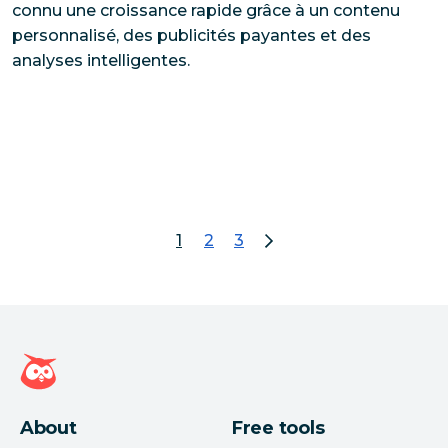
connu une croissance rapide grâce à un contenu
personnalisé, des publicités payantes et des
analyses intelligentes.
1
2
3
page 1
accéder à la page 2
accéder à la page 3
Page d'accueil Hootsuite
About
Free tools