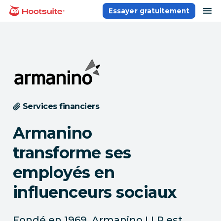
Aller
ou
Essayer gratuitement
Accueil
au
contenu
Services financiers
Armanino
transforme ses
employés en
influenceurs sociaux
Fondé en 1969, Armanino LLP est