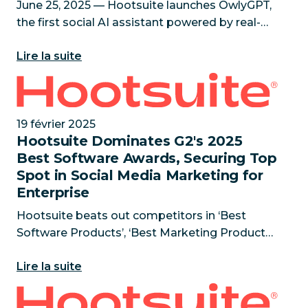
June 25, 2025 — Hootsuite launches OwlyGPT,
the first social AI assistant powered by real-
time social data, giving marketers the answers
Lire la suite
outdated AI tools can’t Research reveals 88%
of senior marketin
Hootsuite Dominates G2's 2025 Best Software Awards
19 février 2025
Hootsuite Dominates G2's 2025
Best Software Awards, Securing Top
Spot in Social Media Marketing for
Enterprise
Hootsuite beats out competitors in ‘Best
Software Products’, ‘Best Marketing Products’,
‘Highest Satisfaction Products’, and ‘Best
Lire la suite
Enterprise Products’ categories February 19,
2025 — Hootsuite has bee
SaaS Shakeup : Hootsuite va acquérir Talkwalker pou