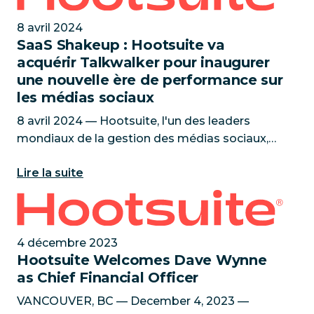
8 avril 2024
SaaS Shakeup : Hootsuite va
acquérir Talkwalker pour inaugurer
une nouvelle ère de performance sur
les médias sociaux
8 avril 2024 — Hootsuite, l'un des leaders
mondiaux de la gestion des médias sociaux,
est heureux d'annoncer l'acquisition de
Lire la suite
Talkwalker, la principale solution de social
listening alimentée par l'IA.
Hootsuite Welcomes Dave Wynne as Chief Financial 
4 décembre 2023
Hootsuite Welcomes Dave Wynne
as Chief Financial Officer
VANCOUVER, BC — December 4, 2023 —