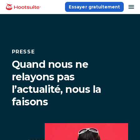
Aller
ou
Essayer gratuitement
Accueil
au
contenu
PRESSE
Quand nous ne
relayons pas
l’actualité, nous la
faisons