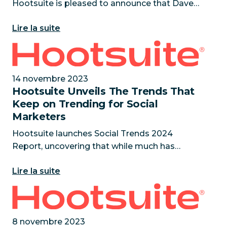
Hootsuite is pleased to announce that Dave
Wynne has joined the company as Chief
Lire la suite
Financial Officer (CFO). He will be a key
member of Hootsuite’s executive leadership
Hootsuite Unveils The Trends That Keep on Trending
14 novembre 2023
Hootsuite Unveils The Trends That
Keep on Trending for Social
Marketers
Hootsuite launches Social Trends 2024
Report, uncovering that while much has
changed in the social landscape, brands’
Lire la suite
approaches to social stagnates
VANCOUVER, BC — November 14, 2023 — As
Hootsuite’s Customer Focus Rewarded in TrustRadi
the social
8 novembre 2023