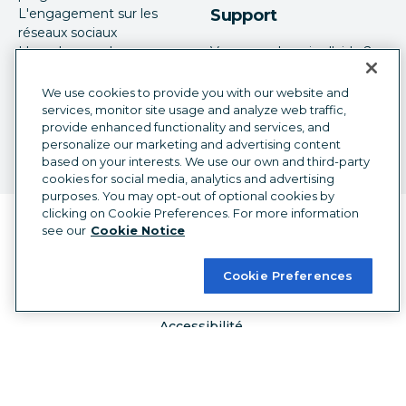
L'engagement sur les
Support
réseaux sociaux
L'employee advocacy:
Vous avez besoin d'aide ?
programme d'employés
Mises à jour produit
embassadeurs
Service commercial
We use cookies to provide you with our website and
Le social media monitoring
services, monitor site usage and analyze web traffic,
provide enhanced functionality and services, and
Publicité sur les réseaux
personalize our marketing and advertising content
sociaux
based on your interests. We use our own and third-party
cookies for social media, analytics and advertising
purposes. You may opt-out of optional cookies by
clicking on Cookie Preferences. For more information
Sélecteur de langue
French
see our
Cookie Notice
©
2026
Hootsuite Inc. Tous droits réservés.
Cookie Preferences
Centre juridique
Centre de confiance
Confidentialité
Préférences en matière de cookies
Accessibilité