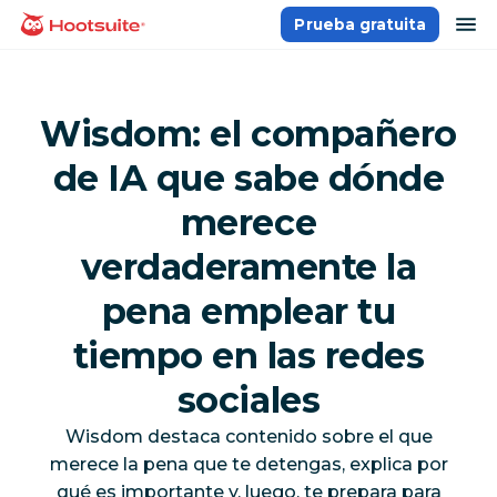
Saltar
ab
Prueba gratuita
Página principal
al
contenido
Wisdom: el compañero
de IA que sabe dónde
merece
verdaderamente la
pena emplear tu
tiempo en las redes
sociales
Wisdom destaca contenido sobre el que
merece la pena que te detengas, explica por
qué es importante y, luego, te prepara para