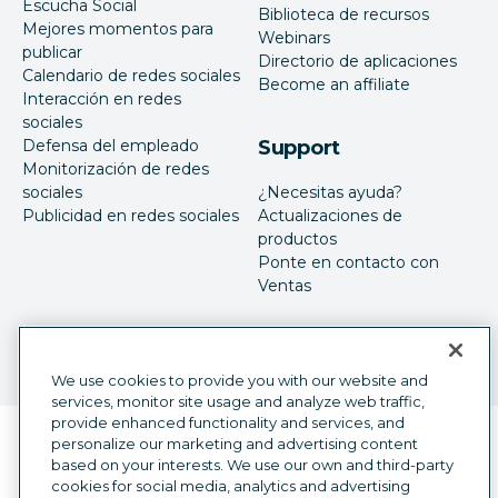
Escucha Social
Biblioteca de recursos
Mejores momentos para
Webinars
publicar
Directorio de aplicaciones
Calendario de redes sociales
Become an affiliate
Interacción en redes
sociales
Defensa del empleado
Support
Monitorización de redes
sociales
¿Necesitas ayuda?
Publicidad en redes sociales
Actualizaciones de
productos
Ponte en contacto con
Ventas
We use cookies to provide you with our website and
services, monitor site usage and analyze web traffic,
provide enhanced functionality and services, and
Selector de idioma
personalize our marketing and advertising content
Spanish
based on your interests. We use our own and third-party
cookies for social media, analytics and advertising
©
2026
Hootsuite Inc. Todos los derechos reservados.