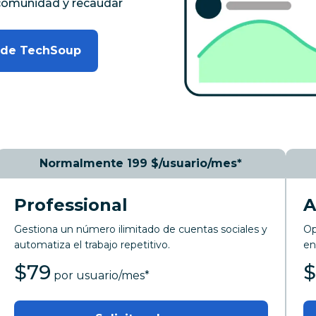
a comunidad y recaudar
és de TechSoup
Normalmente 199 $/usuario/mes*
Professional
A
Gestiona un número ilimitado de cuentas sociales y
Op
automatiza el trabajo repetitivo.
en
$
79
al mes
por usuario/mes
*