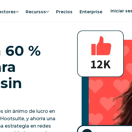
Iniciar se
ectores
Recursos
Precios
Enterprise
n 60 %
ara
sin
s sin ánimo de lucro en
Hootsuite, y ahorra una
 estrategia en redes