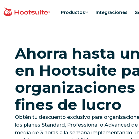
Saltar
al
Productos
Integraciones
S
Página principal
contenido
Ahorra hasta u
en Hootsuite p
organizaciones 
fines de lucro
Obtén tu descuento exclusivo para organizacione
los planes Standard, Professional o Advanced de 
media de 3 horas a la semana implementando una