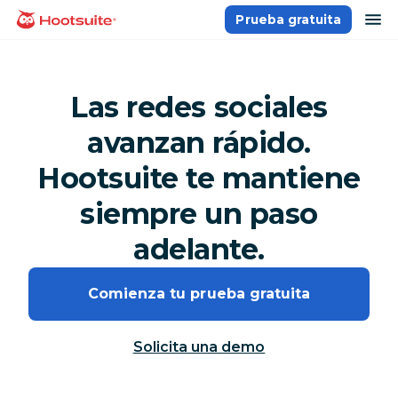
Saltar
ab
Prueba gratuita
Página principal
al
contenido
Las redes sociales
avanzan rápido.
Hootsuite te mantiene
siempre un paso
adelante.
Comienza tu prueba gratuita
Solicita una demo