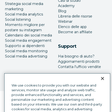
Casi di studio
Strategia social media
Academy
marketing
Blog
Social media analytics
Libreria delle risorse
Social listening
Webinar
Momento migliore per
Elenco delle app
postare su instagram
Become an affiliate
Calendario dei social media
Social media engagement
Supporto ai dipendenti
Support
Social media monitoring
Social media advertising
Hai bisogno di aiuto?
Aggiornamenti prodotti
Contatta l'ufficio vendite
We use cookies to provide you with our website and
services, monitor site usage and analyze web traffic,
provide enhanced functionality and services, and
Selettore della lingua
personalize our marketing and advertising content
Italian
based on your interests. We use our own and third-party
cookies for social media, analytics and advertising
©
2026
Hootsuite Inc. Tutti i diritti sono riservati.