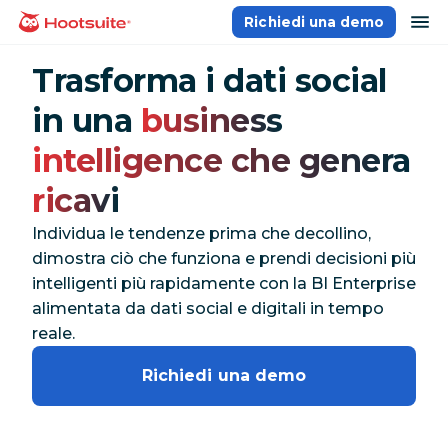
Salta
ap
Richiedi una demo
Homepage
ai
contenuti
Trasforma i dati social
in una
business
intelligence che genera
ricavi
Individua le tendenze prima che decollino,
dimostra ciò che funziona e prendi decisioni più
intelligenti più rapidamente con la BI Enterprise
alimentata da dati social e digitali in tempo
reale.
Richiedi una demo