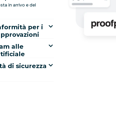
sta in arrivo e del
nformità per i
 approvazioni
eam alle
tificiale
tà di sicurezza