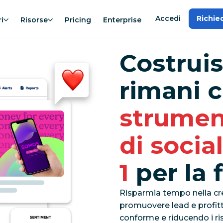
Accedi
Richie
i
Risorse
Pricing
Enterprise
Costruis
rimani 
strumen
di soci
1
per la 
Risparmia tempo nella cre
promuovere lead e profitt
conforme e riducendo i ri