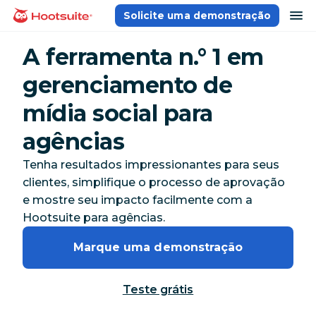
Ir
ab
Solicite uma demonstração
Página inicial
para
o
A ferramenta n.° 1 em
conteúdo
gerenciamento de
mídia social para
agências
Tenha resultados impressionantes para seus
clientes, simplifique o processo de aprovação
e mostre seu impacto facilmente com a
Hootsuite para agências.
Marque uma demonstração
Teste grátis