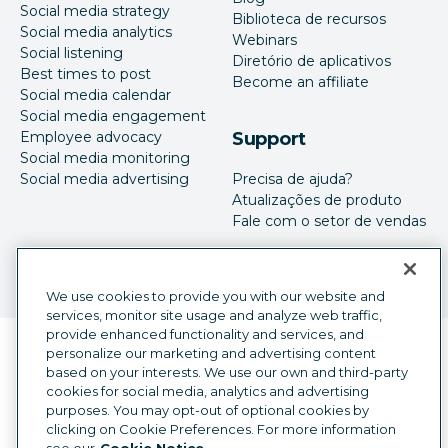
Social media strategy
Biblioteca de recursos
Social media analytics
Webinars
Social listening
Diretório de aplicativos
Best times to post
Become an affiliate
Social media calendar
Social media engagement
Employee advocacy
Support
Social media monitoring
Social media advertising
Precisa de ajuda?
Atualizações de produto
Fale com o setor de vendas
We use cookies to provide you with our website and
services, monitor site usage and analyze web traffic,
provide enhanced functionality and services, and
Seletor de idioma
personalize our marketing and advertising content
Portuguese
based on your interests. We use our own and third-party
cookies for social media, analytics and advertising
©
2026
Hootsuite Inc. Todos os direitos reservados.
purposes. You may opt-out of optional cookies by
Central jurídica
Central de confiança
Privacidade
clicking on Cookie Preferences. For more information
Preferências de cookies
Acessibilidade