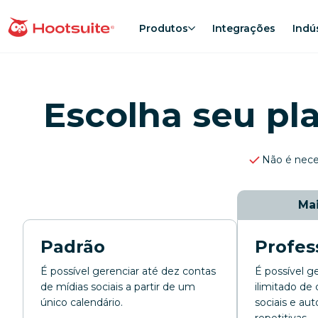
Ir
para
Produtos
Integrações
Indú
Página inicial
o
conteúdo
Escolha seu pl
Não é neces
Mai
Padrão
Profes
É possível gerenciar até dez contas
É possível 
de mídias sociais a partir de um
ilimitado de
único calendário.
sociais e au