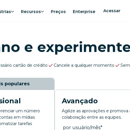
Acessar
strias
Recursos
Preços
Enterprise
ano e experiment
sário cartão de crédito
Cancele a qualquer momento
Sem
s populares
sional
Avançado
gerenciar um número
Agilize as aprovações e promova 
 contas em mídias
colaboração entre as equipes.
tomatizar tarefas
por mês
por usuário/mês
*