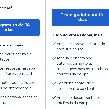
io/mês
*
Teste gratuito de 14 
dias
gratuito de 14 
dias
Tudo do Professional, mais:
Analise e aprove o conteúdo
andard, mais:
com sua equipe
de perfis em mídia
Atribua e encaminhe
mitados
automaticamente as
e respostas na caixa
mensagens para os membros
a e fluxos de trabalho
corretos da equipe
endências sociais com
Coordene conteúdo e
as de antecedência
atendimento ao cliente
órios personalizados de
Analise o desempenho e a
nho
eficiência da equipe