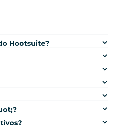
 do Hootsuite?
uot;?
tivos?