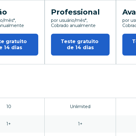
ão
Professional
Av
io/mês*,
por usuário/mês*,
por us
anualmente
Cobrado anualmente
Cobra
io/mês, Cobrado anualmente
por usuário/mês, Cobrado anualmente
por us
e gratuito 
Teste gratuito 
T
e 14 dias
de 14 dias
10
Unlimited
1+
1+