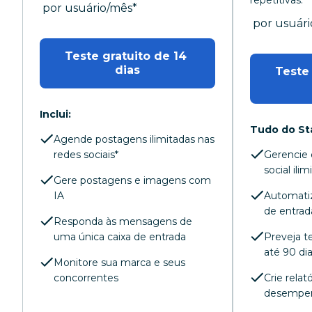
repetitivas.
por mês
por usuário/mês
*
por mês
por usuár
Teste gratuito de 14 
dias
Teste 
Inclui:
Tudo do St
Agende postagens ilimitadas nas
redes sociais*
Gerencie 
social ili
Gere postagens e imagens com
IA
Automatiz
de entrad
Responda às mensagens de
uma única caixa de entrada
Preveja t
até 90 di
Monitore sua marca e seus
concorrentes
Crie relat
desempe