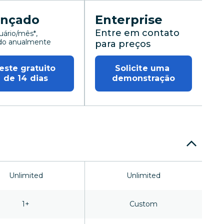
ançado
Enterprise
Entre em contato
uário/mês*,
do anualmente
para preços
uário/mês, Cobrado anualmente
este gratuito 
Solicite uma 
de 14 dias
demonstração
Unlimited
Unlimited
1+
Custom