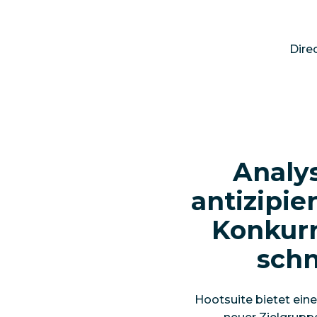
Dire
Analys
antizipie
Konkurr
schn
Hootsuite bietet eine