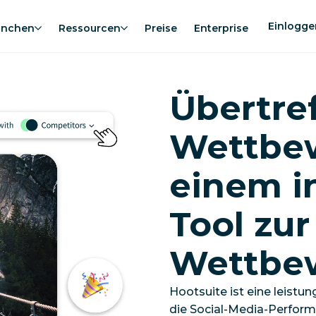
Einlogge
anchen
Ressourcen
Preise
Enterprise
Übertref
Wettbew
einem i
Tool zur
Wettbew
Hootsuite ist eine leist
die Social-Media-Perfor