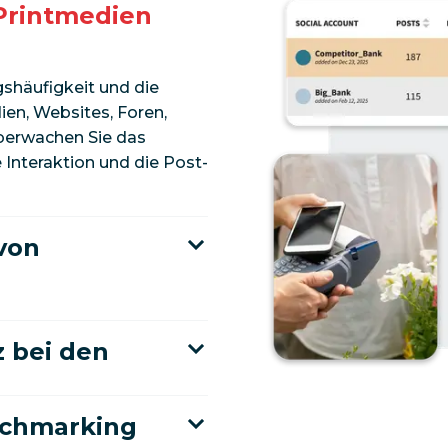
 Printmedien
gshäufigkeit und die
ien, Websites, Foren,
Überwachen Sie das
 Interaktion und die Post-
von
z bei den
nchmarking