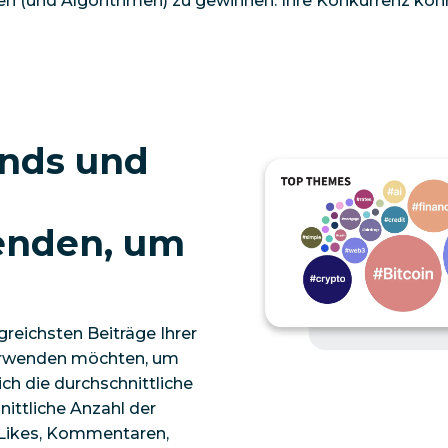
en (und Algorithmen) zu gewinnen. Ihre Konkurrenz kön
ends und
enden, um
greichsten Beiträge Ihrer
verwenden möchten, um
ch die durchschnittliche
ittliche Anzahl der
 Likes, Kommentaren,