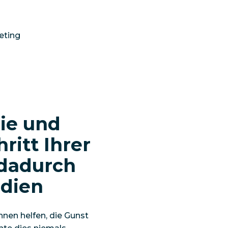
eting
Sie und
ritt Ihrer
 dadurch
edien
hnen helfen, die Gunst