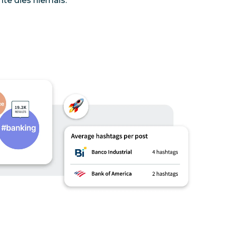
nte dies
niemals
.