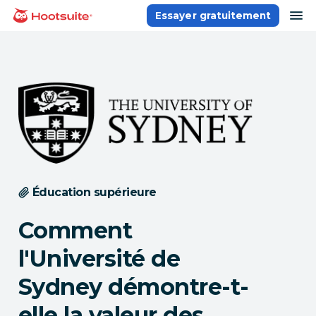
Aller
ou
Essayer gratuitement
Accueil
au
contenu
Éducation supérieure
Comment
l'Université de
Sydney démontre-t-
elle la valeur des