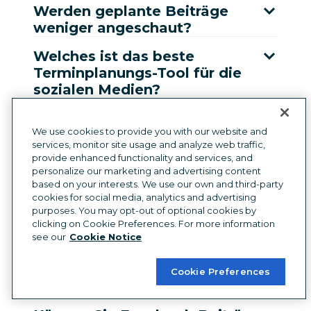
Werden geplante Beiträge
weniger angeschaut?
Welches ist das beste
Terminplanungs-Tool für die
sozialen Medien?
Können Sie Instagram
We use cookies to provide you with our website and
Beiträge mit Hootsuite
services, monitor site usage and analyze web traffic,
planen?
provide enhanced functionality and services, and
personalize our marketing and advertising content
Können Sie Reels auf
based on your interests. We use our own and third-party
Hootsuite planen?
cookies for social media, analytics and advertising
purposes. You may opt-out of optional cookies by
Können Sie Carousel-Beiträge
clicking on Cookie Preferences. For more information
see our
Cookie Notice
auf Hootsuite planen?
Können Sie Tweets mit
Cookie Preferences
Hootsuite planen?