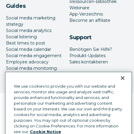
Ressourcen-Bibliothek
Guides
Webinare
App-Verzeichnis
Social media marketing
Become an affiliate
strategy
Social media analytics
Social listening
Support
Best times to post
Social media calendar
Benötigen Sie Hilfe?
Social media engagement
Produkt-Updates
Employee advocacy
Sales kontaktieren
Social media monitoring
Social-Media-Werbung
We use cookies to provide you with our website and
services, monitor site usage and analyze web traffic,
provide enhanced functionality and services, and
Sprachauswahl
personalize our marketing and advertising content
German
based on your interests. We use our own and third-party
cookies for social media, analytics and advertising
©
2026
Hootsuite Inc. Alle Rechte vorbehalten.
purposes. You may opt-out of optional cookies by
Rechtsfragen
Trust Center
Datenschutz
clicking on Cookie Preferences. For more information
Cookie-Präferenzen
Barrierefreiheit
see our
Cookie Notice