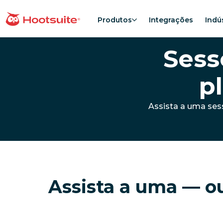
Ir
para
Produtos
Integrações
Indú
Página inicial
o
conteúdo
Sess
p
Assista a uma ses
Assista a uma — o