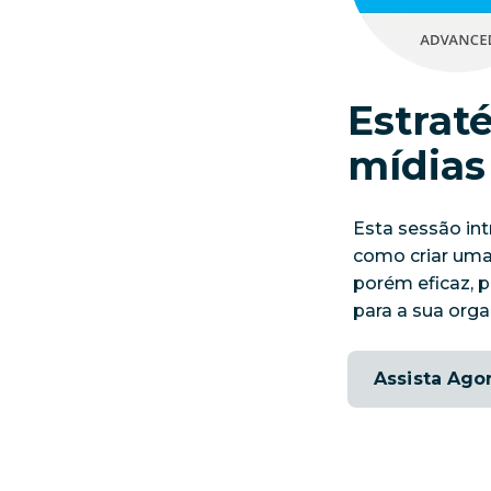
Estrat
mídias
Esta sessão in
como criar uma 
porém eficaz, p
para a sua orga
Assista Ago