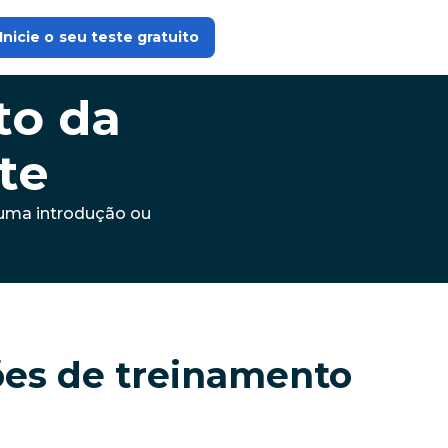
Inicie o seu teste gratuito
to da
te
 uma introdução ou
ões de treinamento