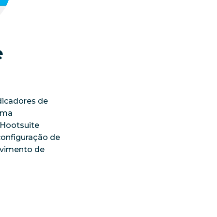
e
dicadores de
uma
 Hootsuite
 configuração de
lvimento de