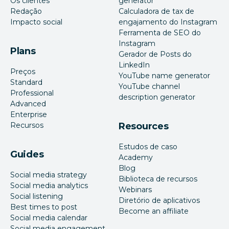
Os clientes
generator
Redação
Calculadora de tax de
Impacto social
engajamento do Instagram
Ferramenta de SEO do
Instagram
Plans
Gerador de Posts do
LinkedIn
Preços
YouTube name generator
Standard
YouTube channel
Professional
description generator
Advanced
Enterprise
Recursos
Resources
Estudos de caso
Guides
Academy
Blog
Social media strategy
Biblioteca de recursos
Social media analytics
Webinars
Social listening
Diretório de aplicativos
Best times to post
Become an affiliate
Social media calendar
Social media engagement