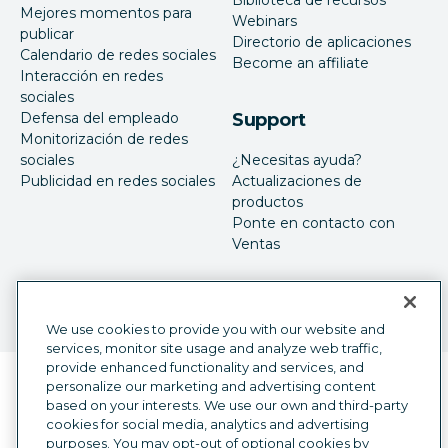
Biblioteca de recursos
Mejores momentos para
Webinars
publicar
Directorio de aplicaciones
Calendario de redes sociales
Become an affiliate
Interacción en redes
sociales
Defensa del empleado
Support
Monitorización de redes
sociales
¿Necesitas ayuda?
Publicidad en redes sociales
Actualizaciones de
productos
Ponte en contacto con
Ventas
We use cookies to provide you with our website and
services, monitor site usage and analyze web traffic,
provide enhanced functionality and services, and
Selector de idioma
personalize our marketing and advertising content
Spanish
based on your interests. We use our own and third-party
cookies for social media, analytics and advertising
©
2026
Hootsuite Inc. Todos los derechos reservados.
purposes. You may opt-out of optional cookies by