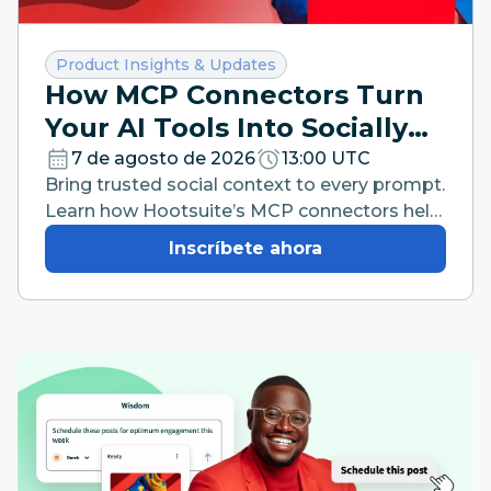
Categoría:
Product Insights & Updates
How MCP Connectors Turn
Your AI Tools Into Socially
Intelligent Workspaces
7 de agosto de 2026
13:00 UTC
Bring trusted social context to every prompt.
Learn how Hootsuite’s MCP connectors help
your team work faster from the AI tools they
Inscríbete ahora
already use.