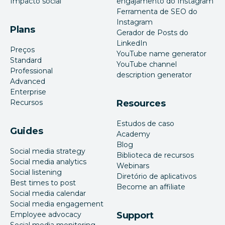
Impacto social
engajamento do Instagram
Ferramenta de SEO do
Instagram
Plans
Gerador de Posts do
LinkedIn
Preços
YouTube name generator
Standard
YouTube channel
Professional
description generator
Advanced
Enterprise
Recursos
Resources
Estudos de caso
Guides
Academy
Blog
Social media strategy
Biblioteca de recursos
Social media analytics
Webinars
Social listening
Diretório de aplicativos
Best times to post
Become an affiliate
Social media calendar
Social media engagement
Employee advocacy
Support
Social media monitoring