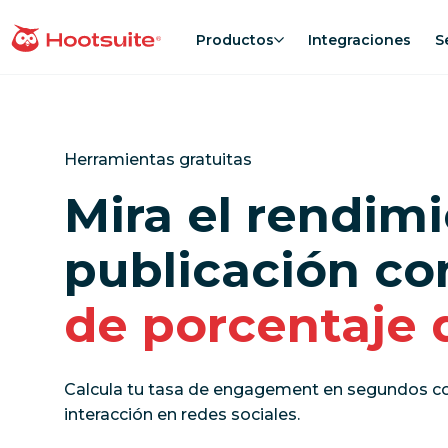
Saltar
al
Productos
Integraciones
S
Página principal
contenido
Herramientas gratuitas
Mira el rendim
publicación co
de porcentaje 
Calcula tu tasa de engagement en segundos con
interacción en redes sociales.