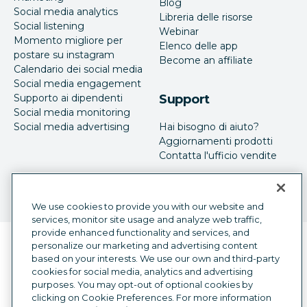
Blog
Social media analytics
Libreria delle risorse
Social listening
Webinar
Momento migliore per
Elenco delle app
postare su instagram
Become an affiliate
Calendario dei social media
Social media engagement
Supporto ai dipendenti
Support
Social media monitoring
Social media advertising
Hai bisogno di aiuto?
Aggiornamenti prodotti
Contatta l'ufficio vendite
We use cookies to provide you with our website and
services, monitor site usage and analyze web traffic,
provide enhanced functionality and services, and
Selettore della lingua
personalize our marketing and advertising content
Italian
based on your interests. We use our own and third-party
cookies for social media, analytics and advertising
©
2026
Hootsuite Inc. Tutti i diritti sono riservati.
purposes. You may opt-out of optional cookies by
Legal Center
Trust Center
Privacy
clicking on Cookie Preferences. For more information
Preferenze sui cookie
Accessibilità