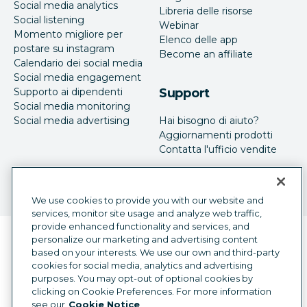
Social media analytics
Libreria delle risorse
Social listening
Webinar
Momento migliore per
Elenco delle app
postare su instagram
Become an affiliate
Calendario dei social media
Social media engagement
Supporto ai dipendenti
Support
Social media monitoring
Social media advertising
Hai bisogno di aiuto?
Aggiornamenti prodotti
Contatta l'ufficio vendite
We use cookies to provide you with our website and
services, monitor site usage and analyze web traffic,
provide enhanced functionality and services, and
Selettore della lingua
personalize our marketing and advertising content
Italian
based on your interests. We use our own and third-party
cookies for social media, analytics and advertising
©
2026
Hootsuite Inc. Tutti i diritti sono riservati.
purposes. You may opt-out of optional cookies by
Legal Center
Trust Center
Privacy
clicking on Cookie Preferences. For more information
Preferenze sui cookie
Accessibilità
see our
Cookie Notice