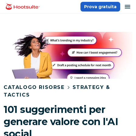
Salta
ap
Prova gratuita
Homepage
ai
contenuti
CATALOGO RISORSE
STRATEGY &
TACTICS
101 suggerimenti per
generare valore con l'AI
social