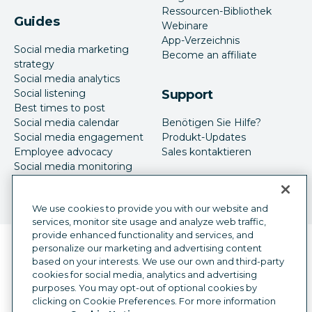
Ressourcen-Bibliothek
Guides
Webinare
App-Verzeichnis
Social media marketing
Become an affiliate
strategy
Social media analytics
Social listening
Support
Best times to post
Social media calendar
Benötigen Sie Hilfe?
Social media engagement
Produkt-Updates
Employee advocacy
Sales kontaktieren
Social media monitoring
Social-Media-Werbung
We use cookies to provide you with our website and
services, monitor site usage and analyze web traffic,
provide enhanced functionality and services, and
Sprachauswahl
personalize our marketing and advertising content
German
based on your interests. We use our own and third-party
cookies for social media, analytics and advertising
©
2026
Hootsuite Inc. Alle Rechte vorbehalten.
purposes. You may opt-out of optional cookies by
Rechtsfragen
Trust Center
Datenschutz
clicking on Cookie Preferences. For more information
Cookie-Präferenzen
Barrierefreiheit