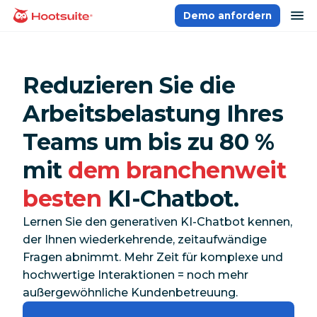
Direkt
Na
Demo anfordern
Homepage
zum
Content
Reduzieren Sie die
Arbeitsbelastung Ihres
Teams um bis zu 80 %
mit
dem branchenweit
besten
KI-Chatbot.
Lernen Sie den generativen KI-Chatbot kennen,
der Ihnen wiederkehrende, zeitaufwändige
Fragen abnimmt. Mehr Zeit für komplexe und
hochwertige Interaktionen = noch mehr
außergewöhnliche Kundenbetreuung.