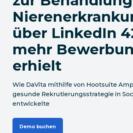
zur Behandlung
Nierenerkrank
über LinkedIn 4
mehr Bewerbu
erhielt
Wie DaVita mithilfe von Hootsuite Ampl
gesunde Rekrutierungsstrategie in Soc
entwickelte
Demo buchen