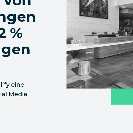
 von
ungen
2 %
ngen
ify eine
ial Media