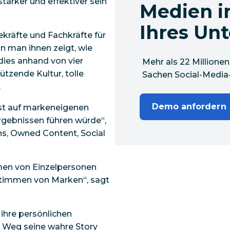
tärker und effektiver sein
Medien i
Ihres Un
kräfte und Fachkräfte für
 man ihnen zeigt, wie
 dies anhand von vier
Mehr als 22 Millionen
ützende Kultur, tolle
Sachen Social-Medi
.
Demo anfordern
bst auf markeneigenen
rgebnissen führen würde“,
ns, Owned Content, Social
en von Einzelpersonen
Stimmen von Marken“, sagt
ihre persönlichen
m Weg seine wahre Story