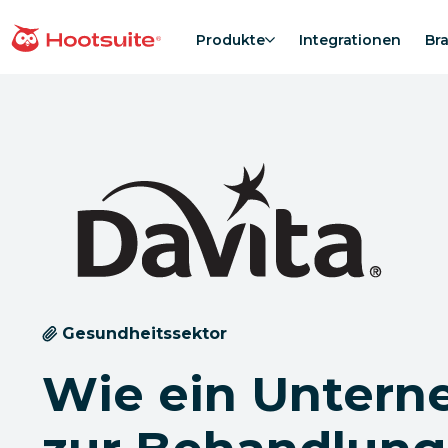
Direkt
zum
Produkte
Integrationen
Br
Homepage
Content
Gesundheitssektor
Wie ein Unter