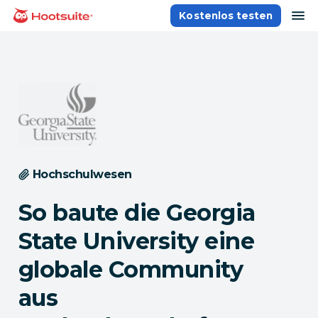
Direkt
Na
Kostenlos testen
Homepage
zum
Content
Hochschulwesen
So baute die Georgia
State University eine
globale Community
aus