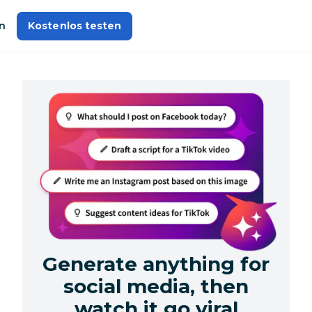
n
Kostenlos testen
Generate
anything
for
social media
,
then
watch it go viral