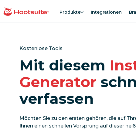
Direkt
zum
Produkte
Integrationen
Br
Homepage
Content
Kostenlose Tools
Mit diesem
Ins
Generator
schn
verfassen
Möchten Sie zu den ersten gehören, die auf Thr
Ihnen einen schnellen Vorsprung auf dieser hei