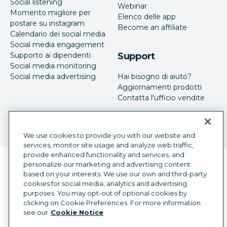
Social listening
Webinar
Momento migliore per
Elenco delle app
postare su instagram
Become an affiliate
Calendario dei social media
Social media engagement
Supporto ai dipendenti
Support
Social media monitoring
Social media advertising
Hai bisogno di aiuto?
Aggiornamenti prodotti
Contatta l'ufficio vendite
We use cookies to provide you with our website and
services, monitor site usage and analyze web traffic,
provide enhanced functionality and services, and
Selettore della lingua
personalize our marketing and advertising content
Italian
based on your interests. We use our own and third-party
cookies for social media, analytics and advertising
©
2026
Hootsuite Inc. Tutti i diritti sono riservati.
purposes. You may opt-out of optional cookies by
Legal Center
Trust Center
Privacy
clicking on Cookie Preferences. For more information
Preferenze sui cookie
Accessibilità
see our
Cookie Notice