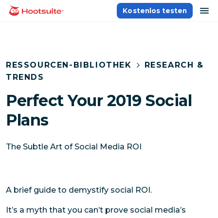
Direkt
Na
Kostenlos testen
Homepage
zum
Content
RESSOURCEN-BIBLIOTHEK
RESEARCH &
TRENDS
Perfect Your 2019 Social
Plans
The Subtle Art of Social Media ROI
A brief guide to demystify social ROI.
It’s a myth that you can’t prove social media’s