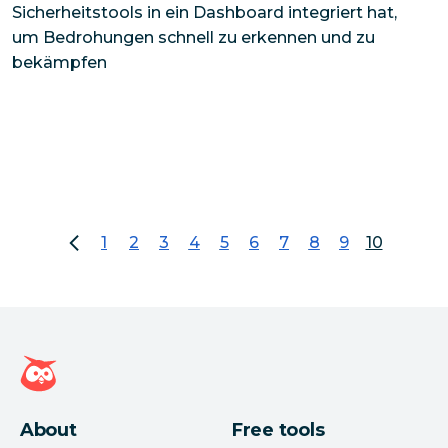
Sicherheitstools in ein Dashboard integriert hat,
um Bedrohungen schnell zu erkennen und zu
bekämpfen
1
2
3
4
5
6
7
8
9
10
gehen Sie zur Seite 1
gehen Sie zur Seite 2
gehen Sie zur Seite 3
gehen Sie zur Seite 4
gehen Sie zur Seite 5
gehen Sie zur Seite 6
gehen Sie zur Seite 
gehen Sie zur Se
gehen Sie zur
Seite 10
Hootsuite Homepage
About
Free tools