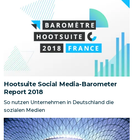
Hootsuite Social Media-Barometer Report 2018
So nu
Hootsuite Social Media-Barometer
Report 2018
So nutzen Unternehmen in Deutschland die
sozialen Medien
Wie das British Museum seine Social Media-Interakti