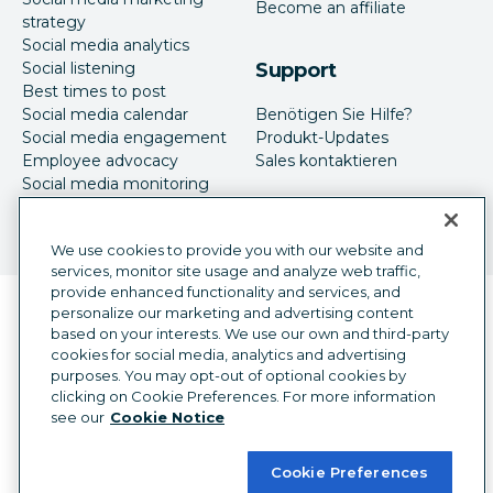
Become an affiliate
strategy
Social media analytics
Social listening
Support
Best times to post
Social media calendar
Benötigen Sie Hilfe?
Social media engagement
Produkt-Updates
Employee advocacy
Sales kontaktieren
Social media monitoring
Social-Media-Werbung
We use cookies to provide you with our website and
services, monitor site usage and analyze web traffic,
provide enhanced functionality and services, and
Sprachauswahl
personalize our marketing and advertising content
German
based on your interests. We use our own and third-party
cookies for social media, analytics and advertising
©
2026
Hootsuite Inc. Alle Rechte vorbehalten.
purposes. You may opt-out of optional cookies by
Rechtsfragen
Trust Center
Datenschutz
clicking on Cookie Preferences. For more information
Cookie-Präferenzen
Barrierefreiheit
see our
Cookie Notice
Cookie Preferences