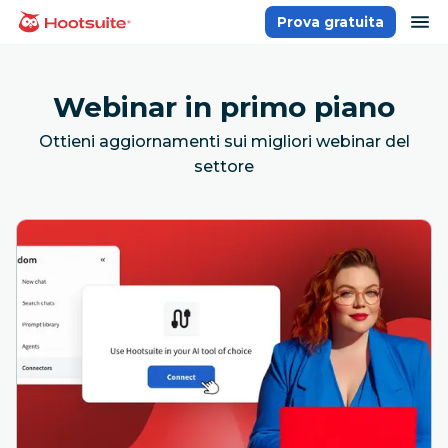
Salta
ap
Prova gratuita
Homepage
ai
contenuti
Webinar in primo piano
Ottieni aggiornamenti sui migliori webinar del
settore