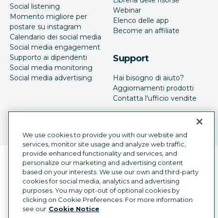
Libreria delle risorse
Social listening
Webinar
Momento migliore per
Elenco delle app
postare su instagram
Become an affiliate
Calendario dei social media
Social media engagement
Supporto ai dipendenti
Support
Social media monitoring
Social media advertising
Hai bisogno di aiuto?
Aggiornamenti prodotti
Contatta l'ufficio vendite
We use cookies to provide you with our website and
services, monitor site usage and analyze web traffic,
provide enhanced functionality and services, and
Selettore della lingua
personalize our marketing and advertising content
Italian
based on your interests. We use our own and third-party
cookies for social media, analytics and advertising
©
2026
Hootsuite Inc. Tutti i diritti sono riservati.
purposes. You may opt-out of optional cookies by
Legal Center
Trust Center
Privacy
clicking on Cookie Preferences. For more information
Preferenze sui cookie
Accessibilità
see our
Cookie Notice