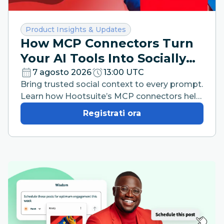
Categoria:
Product Insights & Updates
How MCP Connectors Turn
Your AI Tools Into Socially
Intelligent Workspaces
7 agosto 2026
13:00 UTC
Bring trusted social context to every prompt.
Learn how Hootsuite’s MCP connectors help
your team work faster from the AI tools they
Registrati ora
already use.