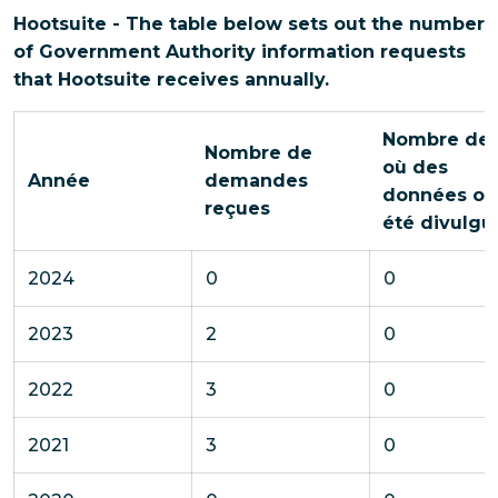
Hootsuite - The table below sets out the number
of Government Authority information requests
that Hootsuite receives annually.
Nombre de 
Nombre de
où des
Année
demandes
données on
reçues
été divulgu
2024
0
0
2023
2
0
2022
3
0
2021
3
0