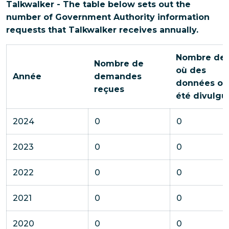
Talkwalker - The table below sets out the
number of Government Authority information
requests that Talkwalker receives annually.
Nombre de 
Nombre de
où des
Année
demandes
données on
reçues
été divulgu
2024
0
0
2023
0
0
2022
0
0
2021
0
0
2020
0
0