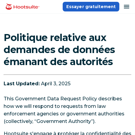
Aller
ou
Essayer gratuitement
Accueil
au
contenu
Politique relative aux
demandes de données
émanant des autorités
Last Updated:
April 3, 2025
This Government Data Request Policy describes
how we will respond to requests from law
enforcement agencies or government authorities
(collectively, “Government Authority”).
Hootsuite s'engage à protéger la confidentialité des