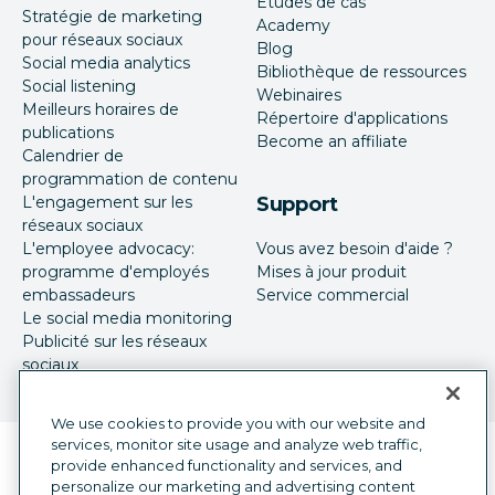
Études de cas
Stratégie de marketing
Academy
pour réseaux sociaux
Blog
Social media analytics
Bibliothèque de ressources
Social listening
Webinaires
Meilleurs horaires de
Répertoire d'applications
publications
Become an affiliate
Calendrier de
programmation de contenu
L'engagement sur les
Support
réseaux sociaux
L'employee advocacy:
Vous avez besoin d'aide ?
programme d'employés
Mises à jour produit
embassadeurs
Service commercial
Le social media monitoring
Publicité sur les réseaux
sociaux
We use cookies to provide you with our website and
services, monitor site usage and analyze web traffic,
Sélecteur de langue
French
provide enhanced functionality and services, and
personalize our marketing and advertising content