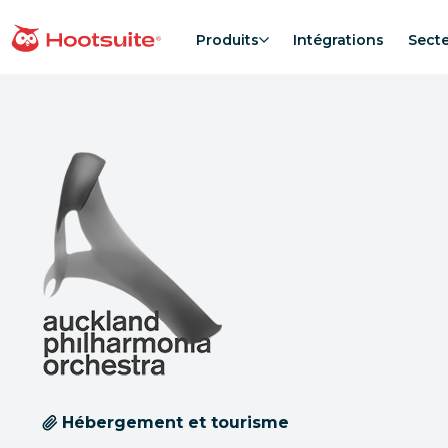
Aller
au
Produits
Intégrations
Sect
Accueil
contenu
Hébergement et tourisme