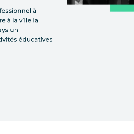
fessionnel à
 à la ville la
ays un
vités éducatives