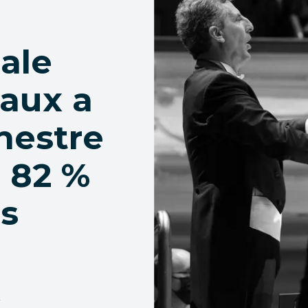
ale
aux a
hestre
 82 %
s
x