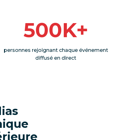
500K+
personnes rejoignant chaque événement
diffusé en direct
ias
nique
érieure