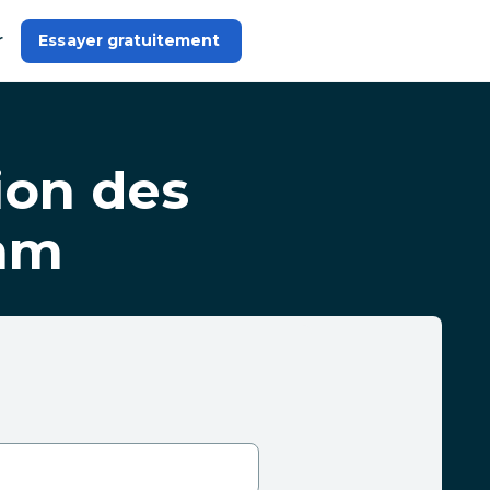
r
Essayer gratuitement 
tion des
am