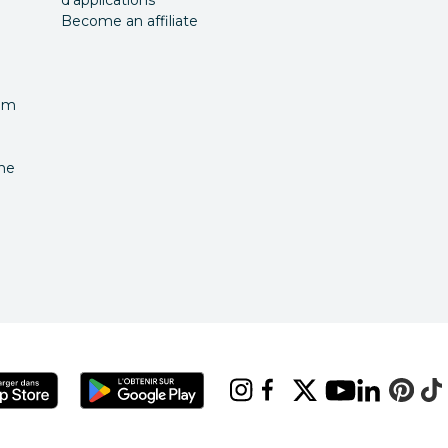
d'applications
Become an affiliate
nom
îne