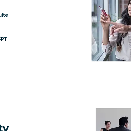
uite
GPT
ty