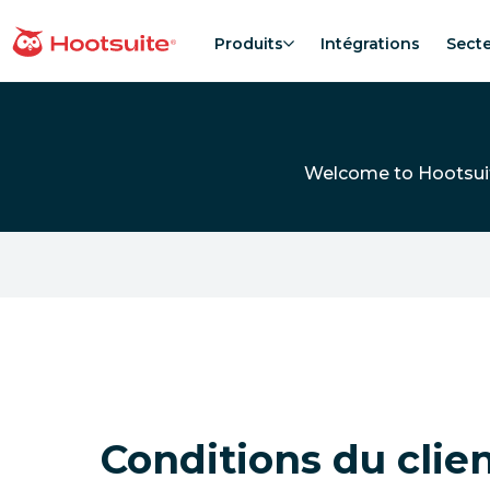
Aller
au
Produits
Intégrations
Sect
Accueil
contenu
Welcome to Hootsuite
Conditions du clie