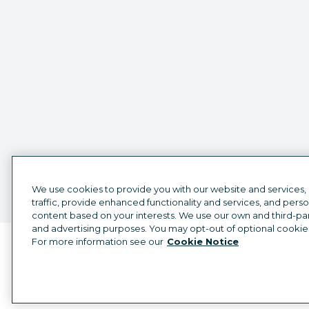
We use cookies to provide you with our website and services,
traffic, provide enhanced functionality and services, and pers
content based on your interests. We use our own and third-part
and advertising purposes. You may opt-out of optional cookie
For more information see our
Cookie Notice
Sélecteur de langue
French
©
2026
Hootsuite Inc. Tous droits réservés.
Centre juridique
Centre de confiance
Confidentialité