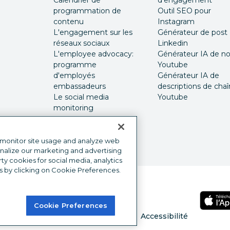
Calendrier de
d'engagement
programmation de
Outil SEO pour
contenu
Instagram
L'engagement sur les
Générateur de post
réseaux sociaux
Linkedin
L'employee advocacy:
Générateur IA de 
programme
Youtube
d'employés
Générateur IA de
embassadeurs
descriptions de cha
Le social media
Youtube
monitoring
Publicité sur les
réseaux sociaux
 monitor site usage and analyze web
onalize our marketing and advertising
y cookies for social media, analytics
s by clicking on Cookie Preferences.
Cookie Preferences
Préférences en matière de cookies
Accessibilité