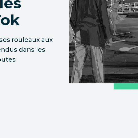
les
Tok
ses rouleaux aux
vendus dans les
outes