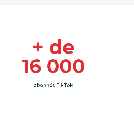
+ de
16 000
abonnés TikTok