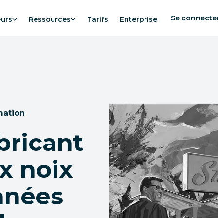
Se connecte
eurs
Ressources
Tarifs
Enterprise
mation
ricant
x noix
nnées