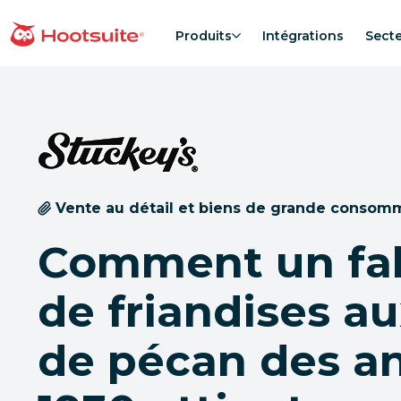
Aller
au
Produits
Intégrations
Sect
Accueil
contenu
Vente au détail et biens de grande consom
Comment un fab
de friandises au
de pécan des a